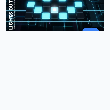
Mantık
Lights Out
Stratejik düşünme ve problem çözme becerisini
test eden klasik bir mantık bulmacası.
Hemen Oyna