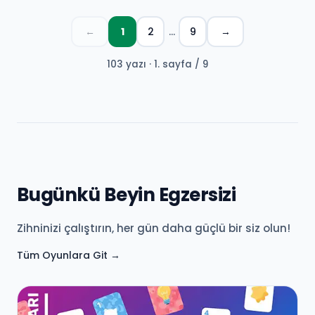
←
1
2
…
9
→
103 yazı · 1. sayfa / 9
Bugünkü Beyin Egzersizi
Zihninizi çalıştırın, her gün daha güçlü bir siz olun!
Tüm Oyunlara Git →