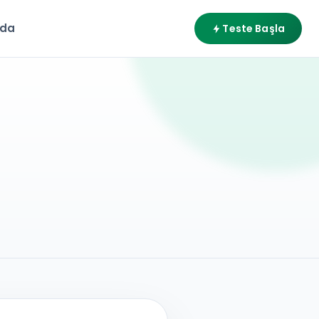
zda
Teste Başla