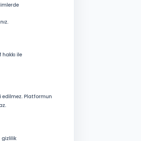
şimlerde
nız.
 hakkı ile
ti edilmez. Platformun
az.
gizlilik