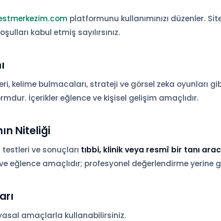
estmerkezim.com
platformunu kullanımınızı düzenler. Site
şulları kabul etmiş sayılırsınız.
ı
ri, kelime bulmacaları, strateji ve görsel zeka oyunları gibi
rmdur. İçerikler eğlence ve kişisel gelişim amaçlıdır.
ın Niteliği
testleri ve sonuçları
tıbbi, klinik veya resmî bir tanı arac
 ve eğlence amaçlıdır; profesyonel değerlendirme yerine 
arı
asal amaçlarla kullanabilirsiniz.