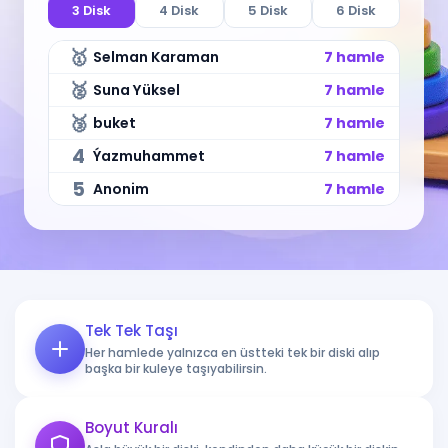
3 Disk
4 Disk
5 Disk
6 Disk
🥇
Selman Karaman
7 hamle
🥈
Suna Yüksel
7 hamle
🥉
buket
7 hamle
4
Ýazmuhammet
7 hamle
5
Anonim
7 hamle
Tek Tek Taşı
Her hamlede yalnızca en üstteki tek bir diski alıp
başka bir kuleye taşıyabilirsin.
Boyut Kuralı