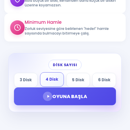
Asla büyük bir diski, kendinden daha küçük bir diskin
üzerine koyamazsın.
Minimum Hamle
Zorluk seviyesine göre belirlenen 'hedef' hamle
sayısında bulmacayı bitirmeye çalış.
DISK SAYISI
4 Disk
3 Disk
5 Disk
6 Disk
OYUNA BAŞLA