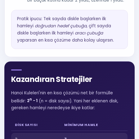
bir buçuk katına kadar 2 yıldız, üzerinde 1 yıldız.
Pratik ipucu: Tek sayıda diskle başlarken ilk
hamleyi
doğrudan hedef çubuğa
, çift sayıda
diskle başlarken ilk hamleyi
aracı çubuğa
yaparsan en kısa çözüme daha kolay ulaşırsın.
Kazandıran Stratejiler
Hanoi Kuleleri'nin en kısa çözümü net bir formülle
n
bellidir:
2
− 1
(n = disk sayısı). Yani her eklenen disk,
gereken hamleyi neredeyse ikiye katlar:
DISK SAYISI
MINIMUM HAMLE