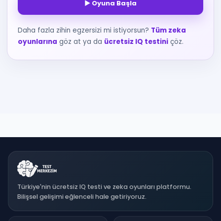
▶ Oyuna Başla
Daha fazla zihin egzersizi mi istiyorsun?
Tüm zeka
oyunlarına
göz at ya da
ücretsiz IQ testini
çöz.
Türkiye'nin ücretsiz IQ testi ve zeka oyunları platformu.
Bilişsel gelişimi eğlenceli hale getiriyoruz.