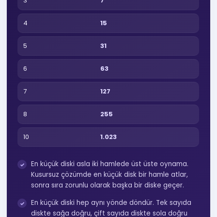
3
7
4
15
5
31
6
63
7
127
8
255
10
1.023
En küçük diski asla iki hamlede üst üste oynama.
Kusursuz çözümde en küçük disk bir hamle atlar,
sonra sıra zorunlu olarak başka bir diske geçer.
En küçük diski hep aynı yönde döndür. Tek sayıda
diskte sağa doğru, çift sayıda diskte sola doğru