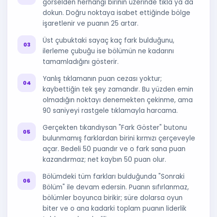
görselden herhangi birinin üzerinde tıkla ya da
dokun. Doğru noktaya isabet ettiğinde bölge
işaretlenir ve puanın 25 artar.
Üst çubuktaki sayaç kaç fark bulduğunu,
ilerleme çubuğu ise bölümün ne kadarını
tamamladığını gösterir.
Yanlış tıklamanın puan cezası yoktur;
kaybettiğin tek şey zamandır. Bu yüzden emin
olmadığın noktayı denemekten çekinme, ama
90 saniyeyi rastgele tıklamayla harcama.
Gerçekten tıkandıysan "Fark Göster" butonu
bulunmamış farklardan birini kırmızı çerçeveyle
açar. Bedeli 50 puandır ve o fark sana puan
kazandırmaz; net kaybın 50 puan olur.
Bölümdeki tüm farkları bulduğunda "Sonraki
Bölüm" ile devam edersin. Puanın sıfırlanmaz,
bölümler boyunca birikir; süre dolarsa oyun
biter ve o ana kadarki toplam puanın liderlik