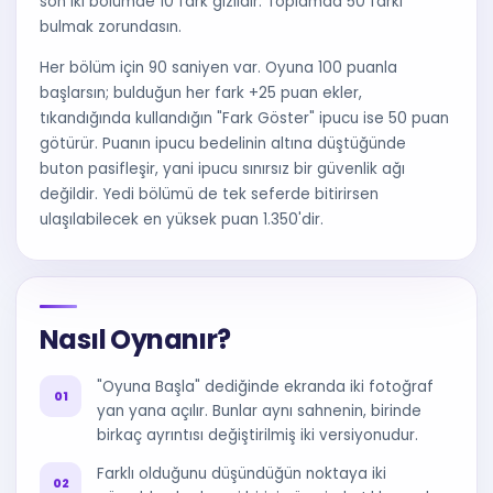
son iki bölümde 10 fark gizlidir. Toplamda 50 farkı
bulmak zorundasın.
Her bölüm için 90 saniyen var. Oyuna 100 puanla
başlarsın; bulduğun her fark +25 puan ekler,
tıkandığında kullandığın "Fark Göster" ipucu ise 50 puan
götürür. Puanın ipucu bedelinin altına düştüğünde
buton pasifleşir, yani ipucu sınırsız bir güvenlik ağı
değildir. Yedi bölümü de tek seferde bitirirsen
ulaşılabilecek en yüksek puan 1.350'dir.
Nasıl Oynanır?
"Oyuna Başla" dediğinde ekranda iki fotoğraf
yan yana açılır. Bunlar aynı sahnenin, birinde
birkaç ayrıntısı değiştirilmiş iki versiyonudur.
Farklı olduğunu düşündüğün noktaya iki