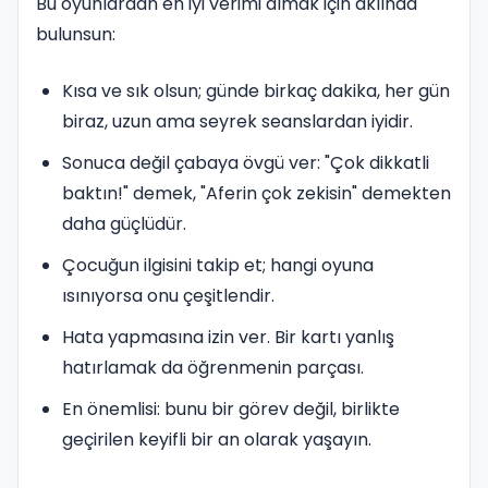
Bu oyunlardan en iyi verimi almak için aklında
bulunsun:
Kısa ve sık olsun; günde birkaç dakika, her gün
biraz, uzun ama seyrek seanslardan iyidir.
Sonuca değil çabaya övgü ver: "Çok dikkatli
baktın!" demek, "Aferin çok zekisin" demekten
daha güçlüdür.
Çocuğun ilgisini takip et; hangi oyuna
ısınıyorsa onu çeşitlendir.
Hata yapmasına izin ver. Bir kartı yanlış
hatırlamak da öğrenmenin parçası.
En önemlisi: bunu bir görev değil, birlikte
geçirilen keyifli bir an olarak yaşayın.