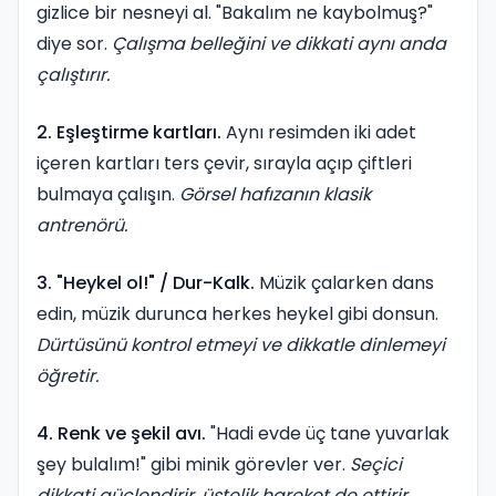
gizlice bir nesneyi al. "Bakalım ne kaybolmuş?"
diye sor.
Çalışma belleğini ve dikkati aynı anda
çalıştırır.
2. Eşleştirme kartları.
Aynı resimden iki adet
içeren kartları ters çevir, sırayla açıp çiftleri
bulmaya çalışın.
Görsel hafızanın klasik
antrenörü.
3. "Heykel ol!" / Dur-Kalk.
Müzik çalarken dans
edin, müzik durunca herkes heykel gibi donsun.
Dürtüsünü kontrol etmeyi ve dikkatle dinlemeyi
öğretir.
4. Renk ve şekil avı.
"Hadi evde üç tane yuvarlak
şey bulalım!" gibi minik görevler ver.
Seçici
dikkati güçlendirir, üstelik hareket de ettirir.