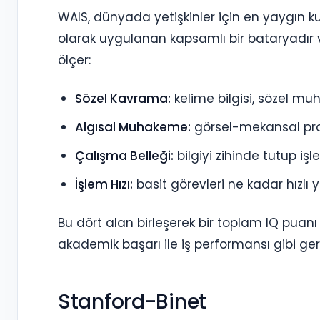
WAIS, dünyada yetişkinler için en yaygın ku
olarak uygulanan kapsamlı bir bataryadır v
ölçer:
Sözel Kavrama:
kelime bilgisi, sözel m
Algısal Muhakeme:
görsel-mekansal p
Çalışma Belleği:
bilgiyi zihinde tutup iş
İşlem Hızı:
basit görevleri ne kadar hızlı y
Bu dört alan birleşerek bir toplam IQ puanı v
akademik başarı ile iş performansı gibi gerç
Stanford-Binet