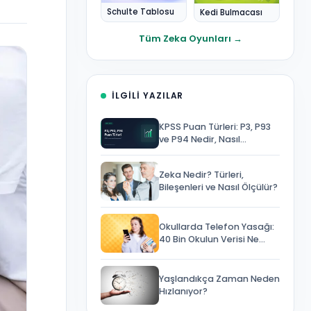
Schulte Tablosu
Kedi Bulmacası
Tüm Zeka Oyunları →
İLGILI YAZILAR
KPSS Puan Türleri: P3, P93
ve P94 Nedir, Nasıl
Hesaplanır?
Zeka Nedir? Türleri,
Bileşenleri ve Nasıl Ölçülür?
Okullarda Telefon Yasağı:
40 Bin Okulun Verisi Ne
Gösterdi?
Yaşlandıkça Zaman Neden
Hızlanıyor?