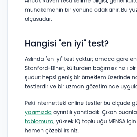
Ancak Raven testi kelime bilgisi, genel k
muhakemenin bir yönüne odaklanır. Bu yüzden 
ölçüsüdür.
Hangisi "en iyi" test?
Aslında "en iyi" test yoktur; amaca göre en
Stanford-Binet, kültürden bağımsız hızlı bir
şudur: hepsi geniş bir örneklem üzerinde n
testlerdir ve bir uzman gözetiminde uygula
Peki internetteki online testler bu ölçüde 
yazımızda
ayrıntılı yanıtladık. Çıkan puan
tablomuza
, yüksek IQ topluluğu MENSA içi
hemen çözebilirsiniz.