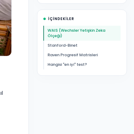
İÇINDEKILER
WAIS (Wechsler Yetişkin Zeka
Ölçeği)
Stanford-Binet
Raven Progresif Matrisleri
Hangisi "en iyi" test?
ıl