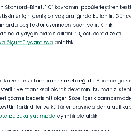
n Stanford-Binet, "IQ" kavramını popülerleştiren testti
şkinler için geniş bir yaş aralığında kullanılır. Günce
arda beş faktör üzerinden puan verir. Klinik
e hala yaygın olarak kullanılır. Çocuklarda zeka
ka ölçümü yazımızda
anlattık.
rdır: Raven testi tamamen
sözel değildir
. Sadece görse
sterilir ve mantıksal olarak devamını bulmanız isteni
ri çözme becerisini) ölçer. Sözel içerik barındırmadı
sttir; farklı diller ve kültürler arasında daha adil ka
ristalize zeka yazımızda
ayrıntılı ele aldık.