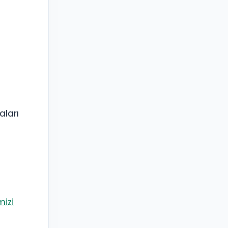
aları
mizi