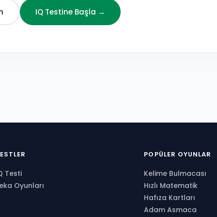
n
IQ Testine Başla →
ESTLER
POPÜLER OYUNLAR
Q Testi
Kelime Bulmacası
eka Oyunları
Hızlı Matematik
Hafıza Kartları
Adam Asmaca