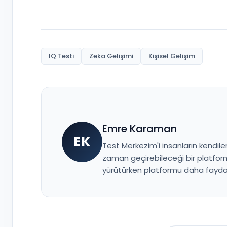
IQ Testi
Zeka Gelişimi
Kişisel Gelişim
Emre Karaman
EK
Test Merkezim'i insanların kendiler
zaman geçirebileceği bir platform
yürütürken platformu daha faydal