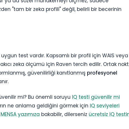
ültür ya da sözel muhakemeyi ölçmez; sadece
"tam bir zeka profili" değil, belirli bir becerinin
 uygun test vardır. Kapsamlı bir profil için WAIS veya
 akıcı zeka ölçümü için Raven tercih edilir. Ortak nokt
ormlanmış, güvenilirliği kanıtlanmış
profesyonel
nır.
güvenilir mi? Bu önemli soruyu
IQ testi güvenilir mi
ların ne anlama geldiğini görmek için
IQ seviyeleri
n
MENSA yazımıza
bakabilir, dilerseniz
ücretsiz IQ testi