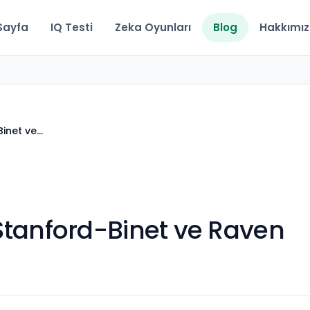
Sayfa
IQ Testi
Zeka Oyunları
Blog
Hakkımı
Binet ve…
, Stanford-Binet ve Raven