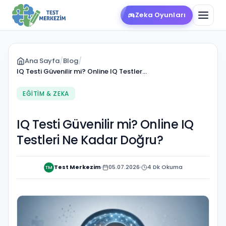
Zeka Oyunları
Ana Sayfa
/
Blog
/
IQ Testi Güvenilir mi? Online IQ Testler…
EĞITIM & ZEKA
IQ Testi Güvenilir mi? Online IQ
Testleri Ne Kadar Doğru?
Test Merkezim
05.07.2026
4 Dk Okuma
TM