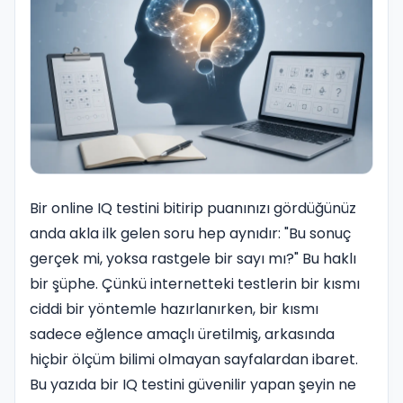
Bir online IQ testini bitirip puanınızı gördüğünüz
anda akla ilk gelen soru hep aynıdır: "Bu sonuç
gerçek mi, yoksa rastgele bir sayı mı?" Bu haklı
bir şüphe. Çünkü internetteki testlerin bir kısmı
ciddi bir yöntemle hazırlanırken, bir kısmı
sadece eğlence amaçlı üretilmiş, arkasında
hiçbir ölçüm bilimi olmayan sayfalardan ibaret.
Bu yazıda bir IQ testini güvenilir yapan şeyin ne