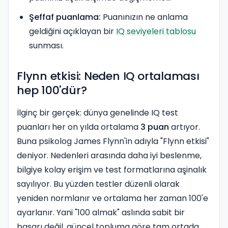
Şeffaf puanlama:
Puanınızın ne anlama
geldiğini açıklayan bir
IQ seviyeleri tablosu
sunması.
Flynn etkisi: Neden IQ ortalaması
hep 100'dür?
İlginç bir gerçek: dünya genelinde IQ test
puanları her on yılda ortalama
3 puan
artıyor.
Buna psikolog James Flynn'in adıyla "Flynn etkisi"
deniyor. Nedenleri arasında daha iyi beslenme,
bilgiye kolay erişim ve test formatlarına aşinalık
sayılıyor. Bu yüzden testler düzenli olarak
yeniden normlanır ve ortalama her zaman 100'e
ayarlanır. Yani "100 almak" aslında sabit bir
başarı değil, güncel topluma göre tam ortada