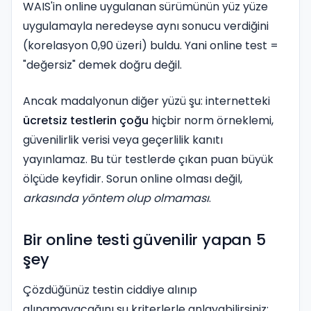
WAIS'in online uygulanan sürümünün yüz yüze
uygulamayla neredeyse aynı sonucu verdiğini
(korelasyon 0,90 üzeri) buldu. Yani online test =
"değersiz" demek doğru değil.
Ancak madalyonun diğer yüzü şu: internetteki
ücretsiz testlerin çoğu
hiçbir norm örneklemi,
güvenilirlik verisi veya geçerlilik kanıtı
yayınlamaz. Bu tür testlerde çıkan puan büyük
ölçüde keyfidir. Sorun online olması değil,
arkasında yöntem olup olmaması
.
Bir online testi güvenilir yapan 5
şey
Çözdüğünüz testin ciddiye alınıp
alınamayacağını şu kriterlerle anlayabilirsiniz: