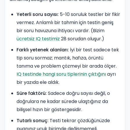
Yeterli soru sayısı:
5-10 soruluk testler bir fikir
vermez. Anlamlı bir tahmin için testin geniş
bir soru havuzuna ihtiyacı vardır. (Bizim
ücretsiz IQ testimiz
28 sorudan oluşur.)
Farklı yetenek alanları:
İyi bir test sadece tek
tip soru sormaz; mantık, hafıza, örüntü
tanıma ve problem çözmeyi bir arada ölçer.
IQ testinde hangi soru tiplerinin çıktığını
ayrı
bir yazıda ele aldık.
Süre faktörü:
Sadece doğru sayısı değil, o
doğrulara ne kadar sürede ulaştığınız da
bilişsel hızın bir göstergesidir.
Tutarlı sonuç:
Testi tekrar çözdüğünüzde
puanınız uçuk biçimde değişmemeli.