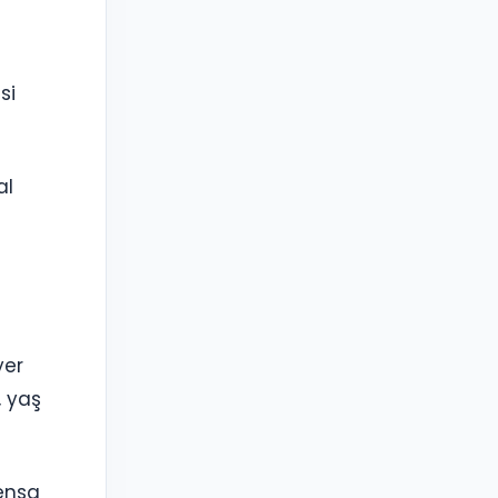
si
al
yer
, yaş
Mensa