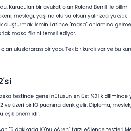
u. Kurucuları bir avukat olan Roland Berrill ile bilim
kökeni, mesleği, yaşı ne olursa olsun yalnızca yüksek
luluk oluşturmak. İsmin Latince "masa" anlamına gelme
lak masa fikrini temsil ediyor.
an uluslararası bir yapı. Tek bir kuralı var ve bu kur
'si
zeka testinde genel nüfusun en üst %2'lik diliminde 
32 ve üzeri bir IQ puanına denk gelir. Diploma, meslek
 eşik önemlidir.
laşan "5 dakikada IQ'nu öğren" tarzı eğlence testleri 