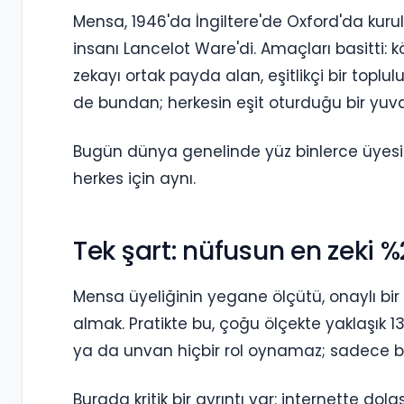
Mensa, 1946'da İngiltere'de Oxford'da kuruld
insanı Lancelot Ware'di. Amaçları basitti: 
zekayı ortak payda alan, eşitlikçi bir top
de bundan; herkesin eşit oturduğu bir yuvar
Bugün dünya genelinde yüz binlerce üyesi ol
herkes için aynı.
Tek şart: nüfusun en zeki %2
Mensa üyeliğinin yegane ölçütü, onaylı bir 
almak. Pratikte bu, çoğu ölçekte yaklaşık 1
ya da unvan hiçbir rol oynamaz; sadece bu
Burada kritik bir ayrıntı var: internette do