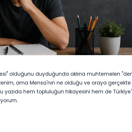
 üyesi" olduğunu duyduğunda aklına muhtemelen "d
r izlenim, ama Mensa'nın ne olduğu ve oraya gerçekte
ır. Bu yazıda hem topluluğun hikayesini hem de Türkiye
tıyorum.