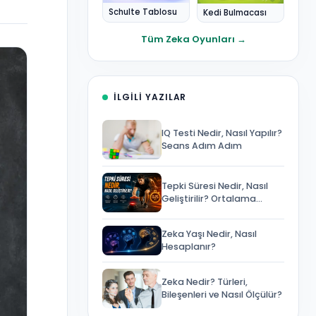
Schulte Tablosu
Kedi Bulmacası
Tüm Zeka Oyunları →
İLGILI YAZILAR
IQ Testi Nedir, Nasıl Yapılır?
Seans Adım Adım
Tepki Süresi Nedir, Nasıl
Geliştirilir? Ortalama
Değerler ve Bilinen Yanlışlar
Zeka Yaşı Nedir, Nasıl
Hesaplanır?
Zeka Nedir? Türleri,
Bileşenleri ve Nasıl Ölçülür?