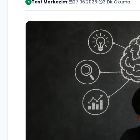
Test Merkezim
27.06.2026
3 Dk Okuma
TM