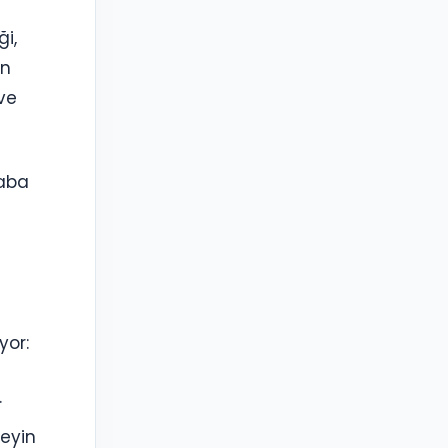
i,
in
 ve
çaba
yor:
.
eyin