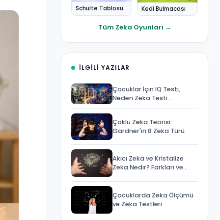
Schulte Tablosu
Kedi Bulmacası
Tüm Zeka Oyunları →
İLGILI YAZILAR
Çocuklar İçin IQ Testi,
Neden Zeka Testi
Yaptırmalısınız?
Çoklu Zeka Teorisi:
Gardner'ın 8 Zeka Türü
Akıcı Zeka ve Kristalize
Zeka Nedir? Farkları ve
Örnekler
Çocuklarda Zeka Ölçümü
ve Zeka Testleri