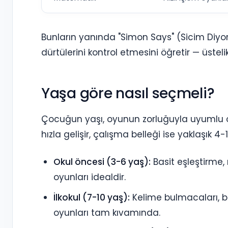
Bunların yanında "Simon Says" (Sicim Diyor 
dürtülerini kontrol etmesini öğretir — üstel
Yaşa göre nasıl seçmeli?
Çocuğun yaşı, oyunun zorluğuyla uyumlu ol
hızla gelişir, çalışma belleği ise yaklaşık 
Okul öncesi (3-6 yaş):
Basit eşleştirme, 
oyunları idealdir.
İlkokul (7-10 yaş):
Kelime bulmacaları, ba
oyunları tam kıvamında.