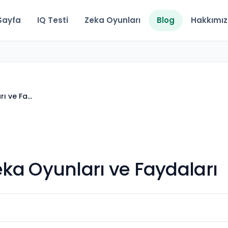
Sayfa
IQ Testi
Zeka Oyunları
Blog
Hakkımı
rı ve Fa…
Zeka Oyunları ve Faydaları