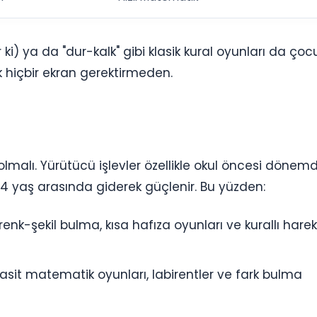
ki) ya da "dur-kalk" gibi klasik kural oyunları da ço
ik hiçbir ekran gerektirmeden.
malı. Yürütücü işlevler özellikle okul öncesi dönem
4-14 yaş arasında giderek güçlenir. Bu yüzden:
renk-şekil bulma, kısa hafıza oyunları ve kurallı hare
sit matematik oyunları, labirentler ve fark bulma