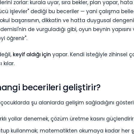
ini zorlar: kurala uyar, sıra bekler, plan yapar, hata
ü işlevler" dediği bu beceriler — yani çalışma belleğ
de okul başarısının, dikkatin ve hatta duygusal dengen
demisi'nin de vurguladığı gibi, oyun beynin yapısını
i öğrenir".
değil,
keyif aldığı için
yapar. Kendi isteğiyle zihinsel 
kılar.
ngi becerileri geliştirir?
çocuklarda şu alanlarda gelişim sağladığını gösteri
arklı yollar denemek, çözüm üretme kasını güçlendirir
 tutup kullanmak; matematikten okumaya kadar her ş