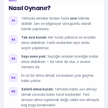
Nasıl Oynanır?
Tahtada elmalar birden fazla
sıra
halinde
dizilidir. Sen ve bilgisayar dönüşümlü olarak
hamle yaparsınız.
Tek sıra kuralı:
Her turda yalnızca
bir
sıradan
elma alabilirsin. Farklı sıralardan aynı anda
seçim yapılamaz.
Sayı sınırı yok:
Seçtiğin sıradan istediğin kadar
elma alabilirsin — bir tane de olur, o sıranın
tamamı da.
En az bir elma almak zorundasın; pas geçme
hakkı yoktur.
Zehirli elma kuralı:
Tahtada kalan
son
elmayı
almak zorunda kalan taraf kaybeder. Yani
amacın elma toplamak değil, rakibi son elmayla
baş başa bırakmaktır.