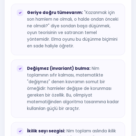
Geriye doğru tümevarım:
"Kazanmak için
son hamlem ne olmalı, o halde ondan önceki
ne olmalı?" diye sondan başa düşünmek,
oyun teorisinin ve satrancın temel
yöntemidir. Elma oyunu bu düşünme biçimini
en sade haliyle öğretir.
Değişmez (invariant) bulma:
Nim
toplamının sıfır kalması, matematikte
"değişmez" denen kavramın somut bir
örneğidir: hamleler değişse de korunması
gereken bir özellik. Bu, olimpiyat
matematiğinden algoritma tasarımına kadar
kullanılan güçlü bir araçtır.
İkilik sayı sezgisi:
Nim toplamı aslında ikilik