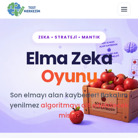
ZEKA • STRATEJİ • MANTIK
Elma Zeka
Oyunu
Son elmayı alan kaybeder! Bakalım
yenilmez
algoritmayı alt edebilecek
misin?