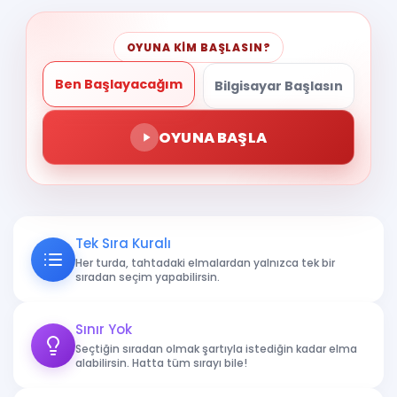
OYUNA KİM BAŞLASIN?
Ben Başlayacağım
Bilgisayar Başlasın
OYUNA BAŞLA
Tek Sıra Kuralı
Her turda, tahtadaki elmalardan yalnızca tek bir
sıradan seçim yapabilirsin.
Sınır Yok
Seçtiğin sıradan olmak şartıyla istediğin kadar elma
alabilirsin. Hatta tüm sırayı bile!