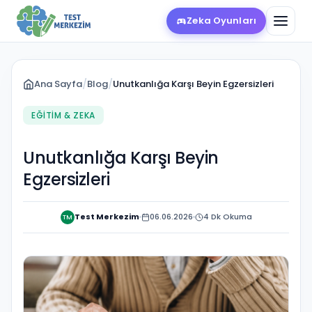
Zeka Oyunları
Ana Sayfa
/
Blog
/
Unutkanlığa Karşı Beyin Egzersizleri
EĞITIM & ZEKA
Unutkanlığa Karşı Beyin
Egzersizleri
Test Merkezim
06.06.2026
4 Dk Okuma
TM