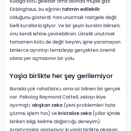
Kulağa kötü gelebilir ama aslında müjde gizli:
Ebbinghaus, bu eğrinin
tahmin edilebilir
olduğunu gösterdi. Yani unutmak rastgele değil;
belli kurallarla işliyor. Ve bir şeyin kuralını bilirsen,
onu kendi lehine çevirebilirsin. Üstelik unutmak
tamamen kötü de değil: beynin, işine yaramayan
binlerce ayrıntıyı temizleyip gerçekten önemli
olana yer açmasının bir yolu.
Yaşla birlikte her şey gerilemiyor
Burada çok rahatlatıcı, ama az bilinen bir gerçek
var. Psikolog Raymond Cattell, zekayı ikiye
ayırmıştı:
akışkan zeka
(yeni problemleri hızla
çözme, işlem hızı) ve
kristalize zeka
(yıllar içinde
biriken bilgi, kelime dağarcığı, deneyim).
Araştırmalar gösteriyor ki yaşla birlikte akışkan